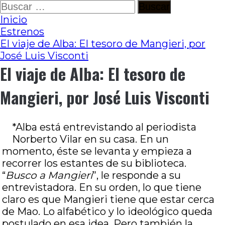
Ir
Buscar:
al
Inicio
contenido
Estrenos
El viaje de Alba: El tesoro de Mangieri, por
José Luis Visconti
El viaje de Alba: El tesoro de
Mangieri, por José Luis Visconti
*Alba está entrevistando al periodista
Norberto Vilar en su casa. En un
momento, éste se levanta y empieza a
recorrer los estantes de su biblioteca.
“
Busco a Mangieri
”, le responde a su
entrevistadora. En su orden, lo que tiene
claro es que Mangieri tiene que estar cerca
de Mao. Lo alfabético y lo ideológico queda
postulado en esa idea. Pero también la