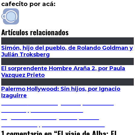
cafecito por acá:
Artículos relacionados
Simón, hijo del pueblo, de Rolando Goldman y
Julián Troksberg
El sorprendente Hombre Araña 2, por Paula
Vazquez Prieto
Palermo Hollywood: Sin hijos, por Ignacio
Izaguirre
Navegación
Entrada
Anterior
Perfect days: Una poética del
anterior:
instante, por Carla Leonardi
de
Entrada
Siguiente
Hemshej: Recuperar la
siguiente:
continuidad, por José Luis Visconti
entradas
1 comentario en “
El viaje de Alba: El