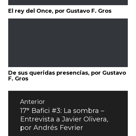
El rey del Once, por Gustavo F. Gros
De sus queridas presencias, por Gustavo
F. Gros
Navegación
de
Anterior
entradas
17° Bafici #3: La sombra –
Entrada
Entrevista a Javier Olivera,
anterior:
por Andrés Fevrier