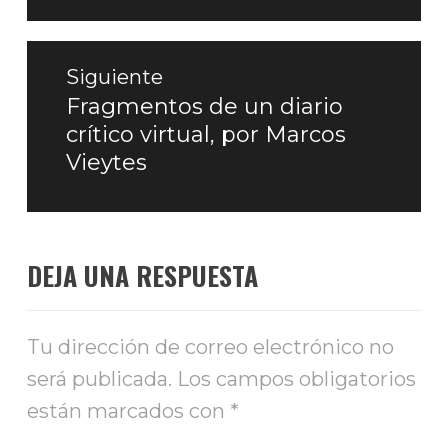
Siguiente
Fragmentos de un diario
Entrada
crítico virtual, por Marcos
siguiente:
Vieytes
DEJA UNA RESPUESTA
Tu dirección de correo electrónico no
será publicada.
Los campos obligatorios
están marcados con
*