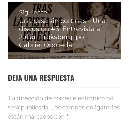
Siguiente
Una casa sin cortinas – Una
Entrada
discusión #3: Entrevista a
siguiente:
Julián Troksberg, por
Gabriel Orqueda
DEJA UNA RESPUESTA
Tu dirección de correo electrónico no
será publicada.
Los campos obligatorios
están marcados con
*