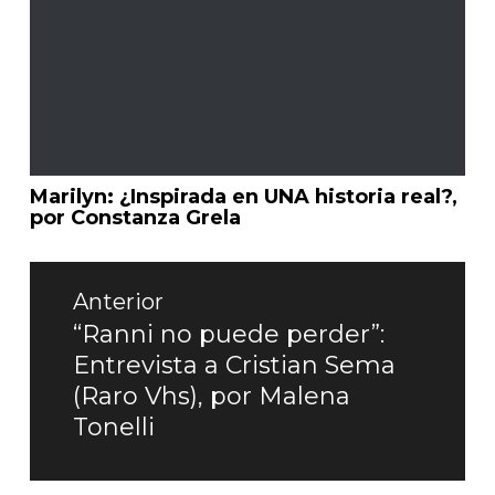
Marilyn: ¿Inspirada en UNA historia real?,
por Constanza Grela
Navegación
de
Anterior
entradas
“Ranni no puede perder”:
Entrada
Entrevista a Cristian Sema
anterior:
(Raro Vhs), por Malena
Tonelli