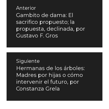
Navegación
Anterior
de
Gambito de dama: El
Entrada
sacrifico propuesto; la
entradas
anterior:
propuesta, declinada, por
Gustavo F. Gros
Siguiente
Hermanas de los árboles:
Entrada
Madres por hijas o cómo
siguiente:
intervenir el futuro, por
Constanza Grela