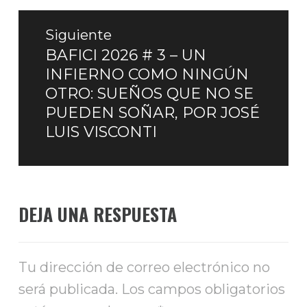
Siguiente
BAFICI 2026 # 3 – UN
Entrada
INFIERNO COMO NINGÚN
siguiente:
OTRO: SUEÑOS QUE NO SE
PUEDEN SOÑAR, POR JOSÉ
LUIS VISCONTI
DEJA UNA RESPUESTA
Tu dirección de correo electrónico no
será publicada.
Los campos obligatorios