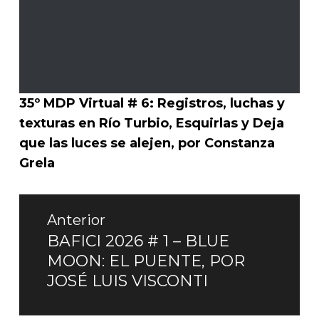
35º MDP Virtual # 6: Registros, luchas y
texturas en Río Turbio, Esquirlas y Deja
que las luces se alejen, por Constanza
Grela
Navegación
Anterior
de
BAFICI 2026 # 1 – BLUE
Entrada
MOON: EL PUENTE, POR
entradas
anterior:
JOSÉ LUIS VISCONTI