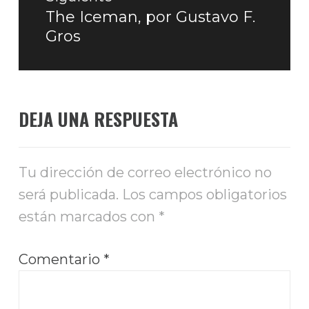
The Iceman, por Gustavo F.
Entrada
Gros
siguiente:
DEJA UNA RESPUESTA
Tu dirección de correo electrónico no
será publicada.
Los campos obligatorios
están marcados con
*
Comentario
*