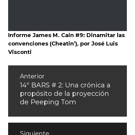
Informe James M. Cain #9: Dinamitar las
convenciones (Cheatin’), por José Luis
Visconti
Navegación
Anterior
de
14º BARS # 2: Una crónica a
Entrada
propósito de la proyección
entradas
anterior:
de Peeping Tom
Siguiente