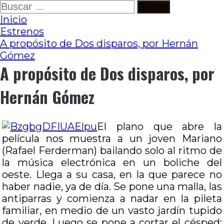
Ir
Buscar:
al
Inicio
contenido
Estrenos
A propósito de Dos disparos, por Hernán
Gómez
A propósito de Dos disparos, por
Hernán Gómez
El plano que abre la
película nos muestra a un joven Mariano
(Rafael Ferderman) bailando solo al ritmo de
la música electrónica en un boliche del
oeste. Llega a su casa, en la que parece no
haber nadie, ya de día. Se pone una malla, las
antiparras y comienza a nadar en la pileta
familiar, en medio de un vasto jardín tupido
de verde. Luego se pone a cortar el césped;