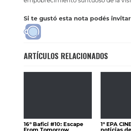
empobrecimiento suntuoso de la visi
Si te gustó esta nota podés invita
ARTÍCULOS RELACIONADOS
16º Bafici #10: Escape
1º EPA CIN
From Tomorrow
noticias de