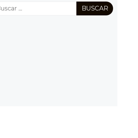
scar: