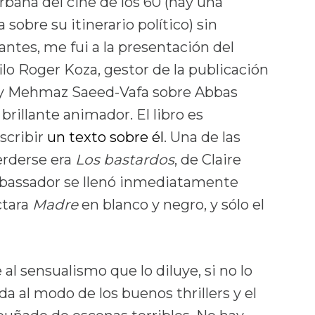
urbana del cine de los 60 (hay una
sobre su itinerario político) sin
ntes, me fui a la presentación del
ilo Roger Koza, gestor de la publicación
 y Mehmaz Saeed-Vafa sobre Abbas
rillante animador. El libro es
scribir
un texto sobre él
. Una de las
perderse era
Los bastardos
, de Claire
 Ambassador se llenó inmediatamente
ctara
Madre
en blanco y negro, y sólo el
l sensualismo que lo diluye, si no lo
da al modo de los buenos thrillers y el