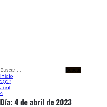
Ir
Buscar:
al
Inicio
contenido
2023
abril
4
Día:
4 de abril de 2023