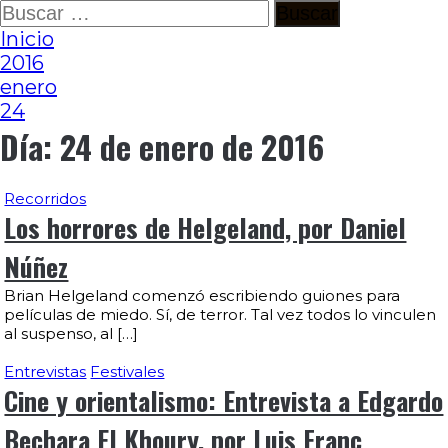
Ir
Buscar:
al
Inicio
contenido
2016
enero
24
Día:
24 de enero de 2016
Recorridos
Los horrores de Helgeland, por Daniel
Núñez
Brian Helgeland comenzó escribiendo guiones para
películas de miedo. Sí, de terror. Tal vez todos lo vinculen
al suspenso, al […]
Entrevistas
Festivales
Cine y orientalismo: Entrevista a Edgardo
Bechara El Khoury, por Luis Franc