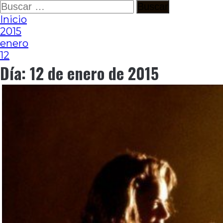
Ir
Buscar:
al
Inicio
contenido
2015
enero
12
Día:
12 de enero de 2015